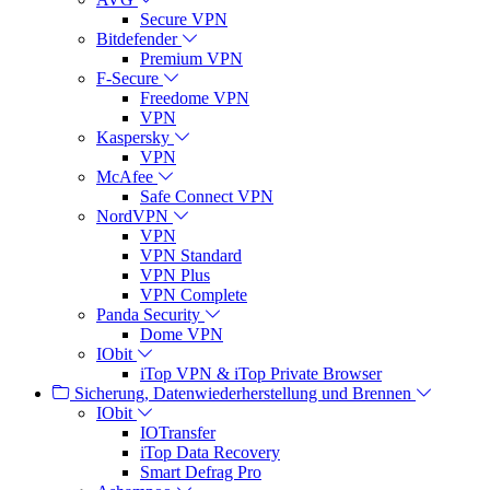
Secure VPN
Bitdefender
Premium VPN
F-Secure
Freedome VPN
VPN
Kaspersky
VPN
McAfee
Safe Connect VPN
NordVPN
VPN
VPN Standard
VPN Plus
VPN Complete
Panda Security
Dome VPN
IObit
iTop VPN & iTop Private Browser
Sicherung, Datenwiederherstellung und Brennen
IObit
IOTransfer
iTop Data Recovery
Smart Defrag Pro