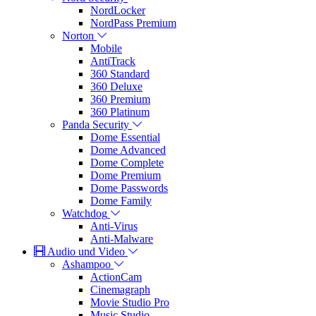
NordLocker
NordPass Premium
Norton
Mobile
AntiTrack
360 Standard
360 Deluxe
360 Premium
360 Platinum
Panda Security
Dome Essential
Dome Advanced
Dome Complete
Dome Premium
Dome Passwords
Dome Family
Watchdog
Anti-Virus
Anti-Malware
Audio und Video
Ashampoo
ActionCam
Cinemagraph
Movie Studio Pro
Music Studio