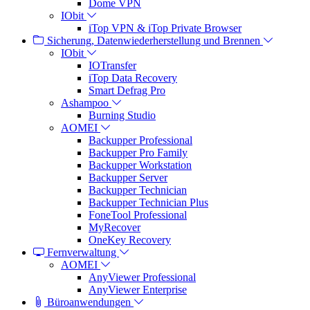
Dome VPN
IObit
iTop VPN & iTop Private Browser
Sicherung, Datenwiederherstellung und Brennen
IObit
IOTransfer
iTop Data Recovery
Smart Defrag Pro
Ashampoo
Burning Studio
AOMEI
Backupper Professional
Backupper Pro Family
Backupper Workstation
Backupper Server
Backupper Technician
Backupper Technician Plus
FoneTool Professional
MyRecover
OneKey Recovery
Fernverwaltung
AOMEI
AnyViewer Professional
AnyViewer Enterprise
Büroanwendungen