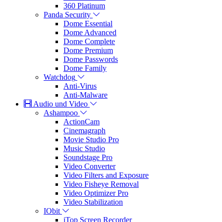
360 Platinum
Panda Security
Dome Essential
Dome Advanced
Dome Complete
Dome Premium
Dome Passwords
Dome Family
Watchdog
Anti-Virus
Anti-Malware
Audio und Video
Ashampoo
ActionCam
Cinemagraph
Movie Studio Pro
Music Studio
Soundstage Pro
Video Converter
Video Filters and Exposure
Video Fisheye Removal
Video Optimizer Pro
Video Stabilization
IObit
iTop Screen Recorder