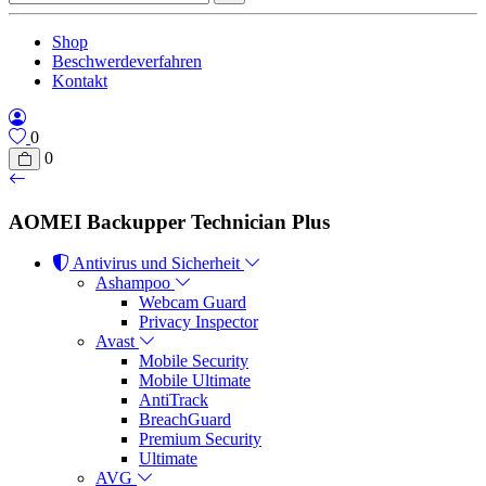
Shop
Beschwerdeverfahren
Kontakt
0
0
AOMEI Backupper Technician Plus
Antivirus und Sicherheit
Ashampoo
Webcam Guard
Privacy Inspector
Avast
Mobile Security
Mobile Ultimate
AntiTrack
BreachGuard
Premium Security
Ultimate
AVG