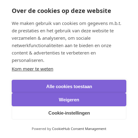
Microsoft Visio
Visio 2024
Over de cookies op deze website
Visio 2021
Visio 2019
We maken gebruik van cookies om gegevens m.b.t.
Visio 2016
Microsoft Project
de prestaties en het gebruik van deze website te
Project 2024
verzamelen & analyseren, om sociale
Project 2021
netwerkfunctionaliteiten aan te bieden en onze
Project 2019
Project 2016
content & advertenties te verbeteren en
Microsoft PowerPoint
personaliseren.
Powerpoint 2024
Betriebssysteme
Kom meer te weten
Windows 11
Home
Professional
Alle cookies toestaan
Enterprise
Windows 10
Weigeren
Home
Professional
Enterprise
Cookie-instellingen
Windows 8.1
Windows 7
Spiel-Gutscheine
Powered by
CookieHub Consent Management
Xbox Game Pass Ultimate