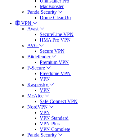
Uninstaller Pro
MacBooster
Panda Security
Dome CleanUp
VPN
Avast
SecureLine VPN
HMA Pro VPN
AVG
Secure VPN
Bitdefender
Premium VPN
F-Secure
Freedome VPN
VPN
Kaspersky
VPN
McAfee
Safe Connect VPN
NordVPN
VPN
VPN Standard
VPN Plus
VPN Complete
Panda Security