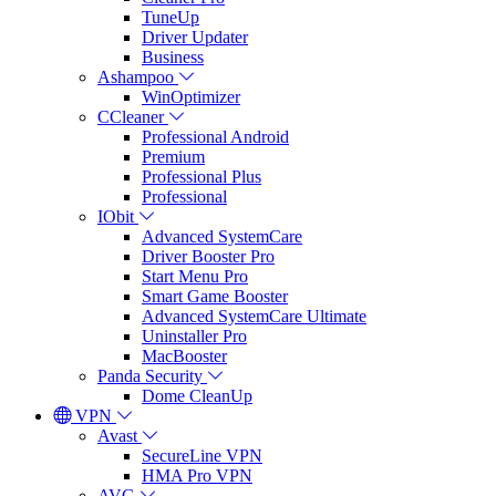
TuneUp
Driver Updater
Business
Ashampoo
WinOptimizer
CCleaner
Professional Android
Premium
Professional Plus
Professional
IObit
Advanced SystemCare
Driver Booster Pro
Start Menu Pro
Smart Game Booster
Advanced SystemCare Ultimate
Uninstaller Pro
MacBooster
Panda Security
Dome CleanUp
VPN
Avast
SecureLine VPN
HMA Pro VPN
AVG