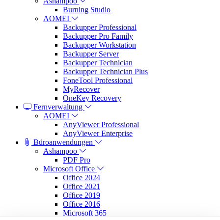
Ashampoo
Burning Studio
AOMEI
Backupper Professional
Backupper Pro Family
Backupper Workstation
Backupper Server
Backupper Technician
Backupper Technician Plus
FoneTool Professional
MyRecover
OneKey Recovery
Fernverwaltung
AOMEI
AnyViewer Professional
AnyViewer Enterprise
Büroanwendungen
Ashampoo
PDF Pro
Microsoft Office
Office 2024
Office 2021
Office 2019
Office 2016
Microsoft 365