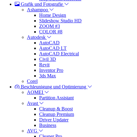
Grafik und Fotografie
Ashampoo
Home Design
Slideshow Studio HD
ZOOM #3
COLOR #8
Autodesk
AutoCAD
AutoCAD LT
AutoCAD Electrical
Civil 3D
Revit
Inventor Pro
3ds Max
Corel
Beschleunigung und Optimierung
AOMEI
Partition Assistant
Avast
Cleanup & Boost
Cleanup Premium
Driver Updater
Business
AVG
Cleaner Pro