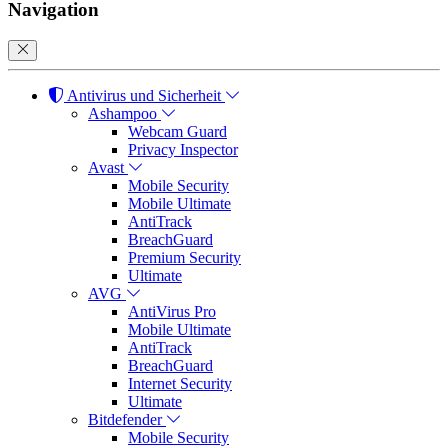
Navigation
Antivirus und Sicherheit
Ashampoo
Webcam Guard
Privacy Inspector
Avast
Mobile Security
Mobile Ultimate
AntiTrack
BreachGuard
Premium Security
Ultimate
AVG
AntiVirus Pro
Mobile Ultimate
AntiTrack
BreachGuard
Internet Security
Ultimate
Bitdefender
Mobile Security