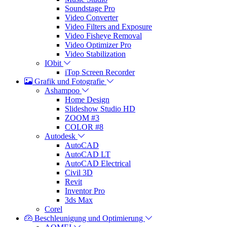
Soundstage Pro
Video Converter
Video Filters and Exposure
Video Fisheye Removal
Video Optimizer Pro
Video Stabilization
IObit
iTop Screen Recorder
Grafik und Fotografie
Ashampoo
Home Design
Slideshow Studio HD
ZOOM #3
COLOR #8
Autodesk
AutoCAD
AutoCAD LT
AutoCAD Electrical
Civil 3D
Revit
Inventor Pro
3ds Max
Corel
Beschleunigung und Optimierung