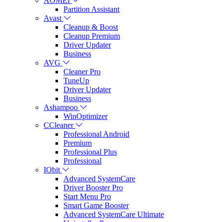
AOMEI
Partition Assistant
Avast
Cleanup & Boost
Cleanup Premium
Driver Updater
Business
AVG
Cleaner Pro
TuneUp
Driver Updater
Business
Ashampoo
WinOptimizer
CCleaner
Professional Android
Premium
Professional Plus
Professional
IObit
Advanced SystemCare
Driver Booster Pro
Start Menu Pro
Smart Game Booster
Advanced SystemCare Ultimate