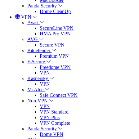
MacBooster
Panda Security
Dome CleanUp
VPN
Avast
SecureLine VPN
HMA Pro VPN
AVG
Secure VPN
Bitdefender
Premium VPN
F-Secure
Freedome VPN
VPN
Kaspersky
VPN
McAfee
Safe Connect VPN
NordVPN
VPN
VPN Standard
VPN Plus
VPN Complete
Panda Security
Dome VPN