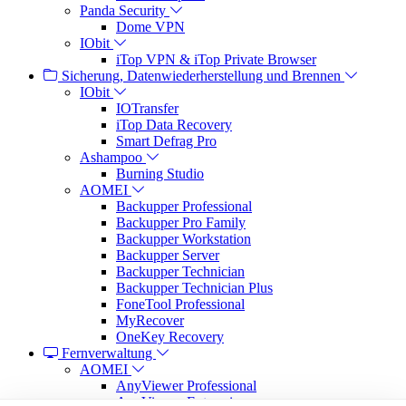
Panda Security
Dome VPN
IObit
iTop VPN & iTop Private Browser
Sicherung, Datenwiederherstellung und Brennen
IObit
IOTransfer
iTop Data Recovery
Smart Defrag Pro
Ashampoo
Burning Studio
AOMEI
Backupper Professional
Backupper Pro Family
Backupper Workstation
Backupper Server
Backupper Technician
Backupper Technician Plus
FoneTool Professional
MyRecover
OneKey Recovery
Fernverwaltung
AOMEI
AnyViewer Professional
AnyViewer Enterprise