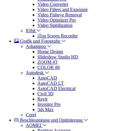
Video Converter
Video Filters and Exposure
Video Fisheye Removal
Video Optimizer Pro
Video Stabilization
IObit
iTop Screen Recorder
Grafik und Fotografie
Ashampoo
Home Design
Slideshow Studio HD
ZOOM #3
COLOR #8
Autodesk
AutoCAD
AutoCAD LT
AutoCAD Electrical
Civil 3D
Revit
Inventor Pro
3ds Max
Corel
Beschleunigung und Optimierung
AOMEI
Partition Assistant