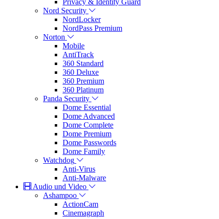
Privacy & Identity Guard
Nord Security
NordLocker
NordPass Premium
Norton
Mobile
AntiTrack
360 Standard
360 Deluxe
360 Premium
360 Platinum
Panda Security
Dome Essential
Dome Advanced
Dome Complete
Dome Premium
Dome Passwords
Dome Family
Watchdog
Anti-Virus
Anti-Malware
Audio und Video
Ashampoo
ActionCam
Cinemagraph