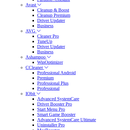
Avast
Cleanup & Boost
Cleanup Premium
Driver Updater
Business
AVG
Cleaner Pro
TuneUp
Driver Updater
Business
Ashampoo
WinOptimizer
CCleaner
Professional Android
Premium
Professional Plus
Professional
IObit
Advanced SystemCare
Driver Booster Pro
Start Menu Pro
Smart Game Booster
Advanced SystemCare Ultimate
Uninstaller Pro