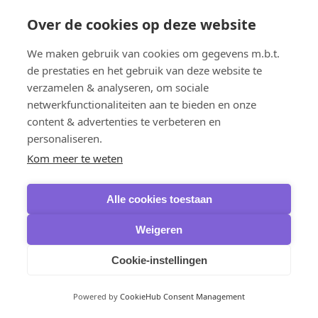
Büroanwendungen
Over de cookies op deze website
Ashampoo
PDF Pro
Microsoft Office
We maken gebruik van cookies om gegevens m.b.t.
Office 2024
de prestaties en het gebruik van deze website te
Office 2021
Office 2019
verzamelen & analyseren, om sociale
Office 2016
netwerkfunctionaliteiten aan te bieden en onze
Microsoft 365
content & advertenties te verbeteren en
Microsoft Visio
Visio 2024
personaliseren.
Visio 2021
Kom meer te weten
Visio 2019
Visio 2016
Microsoft Project
Alle cookies toestaan
Project 2024
Project 2021
Project 2019
Weigeren
Project 2016
Microsoft PowerPoint
Cookie-instellingen
Powerpoint 2024
Betriebssysteme
Windows 11
Powered by
CookieHub Consent Management
Home
Professional