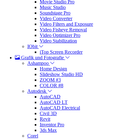
Movie Studio Pro
Music Studio
Soundstage Pro
Video Converter
Video Filters and Exposure
Video Fisheye Removal
Video Optimizer Pro
Video Stabilization
IObit
iTop Screen Recorder
Grafik und Fotografie
Ashampoo
Home Design
Slideshow Studio HD
ZOOM #3
COLOR #8
Autodesk
AutoCAD
AutoCAD LT
AutoCAD Electrical
Civil 3D
Revit
Inventor Pro
3ds Max
Corel