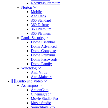
NordPass Premium
Norton
Mobile
AntiTrack
360 Standard
360 Deluxe
360 Premium
360 Platinum
Panda Security
Dome Essential
Dome Advanced
Dome Complete
Dome Premium
Dome Passwords
Dome Family
Watchdog
Anti-Virus
Anti-Malware
Audio und Video
Ashampoo
ActionCam
Cinemagraph
Movie Studio Pro
Music Studio
Soundstage Pro