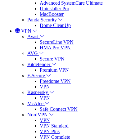
Advanced SystemCare Ultimate
Uninstaller Pro
MacBooster
Panda Security
Dome CleanUp
VPN
Avast
SecureLine VPN
HMA Pro VPN
AVG
Secure VPN
Bitdefender
Premium VPN
F-Secure
Freedome VPN
VPN
Kaspersky
VPN
McAfee
Safe Connect VPN
NordVPN
VPN
VPN Standard
VPN Plus
VPN Complete