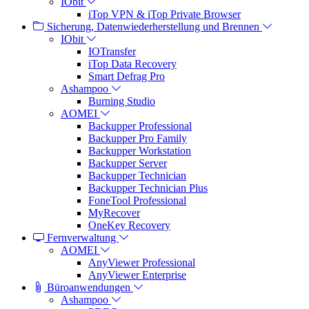
IObit
iTop VPN & iTop Private Browser
Sicherung, Datenwiederherstellung und Brennen
IObit
IOTransfer
iTop Data Recovery
Smart Defrag Pro
Ashampoo
Burning Studio
AOMEI
Backupper Professional
Backupper Pro Family
Backupper Workstation
Backupper Server
Backupper Technician
Backupper Technician Plus
FoneTool Professional
MyRecover
OneKey Recovery
Fernverwaltung
AOMEI
AnyViewer Professional
AnyViewer Enterprise
Büroanwendungen
Ashampoo